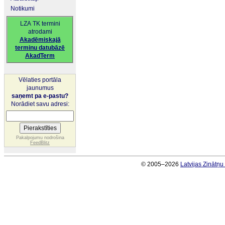
Notikumi
LZA TK termini
atrodami
Akadēmiskajā
terminu datubāzē
AkadTerm
Vēlaties portāla
jaunumus
saņemt pa e-pastu?
Norādiet savu adresi:
Pakalpojumu nodrošina
FeedBlitz
© 2005–2026
Latvijas Zinātņ