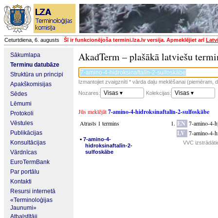
Ceturtdiena, 6. augusts
Šī ir funkcionējoša termini.lza.lv versija. Apmeklējiet arī
Latv
AkadTerm – plašākā latviešu termi
Sākumlapa
Terminu datubāze
Struktūra un principi
Izmantojiet zvaigznīti * vārda daļu meklēšanai (piemēram, da
Apakškomisijas
Visas ▾
Visas ▾
Nozares:
Kolekcijas:
Sēdes
Lēmumi
Jūs meklējāt
7-amino-4-hidroksinaftalīn-2-sulfoskābe
Protokoli
Atrasts 1 termins
EN
7-amino-4-h
Vēstules
LV
7-amino-4-hi
Publikācijas
▪
7-amino-4-
Konsultācijas
VVC izstrādāti
hidroksinaftalīn-2-
Vārdnīcas
sulfoskābe
EuroTermBank
Par portālu
Kontakti
Resursi internetā
«Terminoloģijas
Jaunumi»
Atbalstītāji