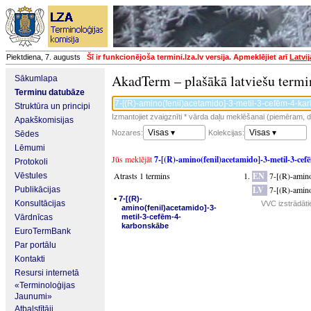
Piektdiena, 7. augusts
Šī ir funkcionējoša termini.lza.lv versija. Apmeklējiet arī
Latvi
AkadTerm – plašākā latviešu termi
Sākumlapa
Terminu datubāze
Struktūra un principi
Izmantojiet zvaigznīti * vārda daļu meklēšanai (piemēram, da
Apakškomisijas
Visas ▾
Visas ▾
Nozares:
Kolekcijas:
Sēdes
Lēmumi
Jūs meklējāt
7-[(R)-amino(fenil)acetamido]-3-metil-3-ce
Protokoli
Atrasts 1 termins
EN
7-[(R)-amin
Vēstules
LV
7-[(R)-amin
Publikācijas
▪
7-[(R)-
Konsultācijas
VVC izstrādāti
amino(fenil)acetamido]-3-
Vārdnīcas
metil-3-cefēm-4-
karbonskābe
EuroTermBank
Par portālu
Kontakti
Resursi internetā
«Terminoloģijas
Jaunumi»
Atbalstītāji