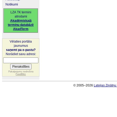
Notikumi
LZA TK termini
atrodami
Akadēmiskajā
terminu datubāzē
AkadTerm
Vēlaties portāla
jaunumus
saņemt pa e-pastu?
Norādiet savu adresi:
Pakalpojumu nodrošina
FeedBlitz
© 2005–2026
Latvijas Zinātņ