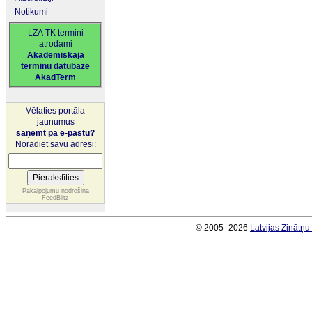
Notikumi
LZA TK termini
atrodami
Akadēmiskajā
terminu datubāzē
AkadTerm
Vēlaties portāla
jaunumus
saņemt pa e-pastu?
Norādiet savu adresi:
Pakalpojumu nodrošina
FeedBlitz
© 2005–2026
Latvijas Zinātņ