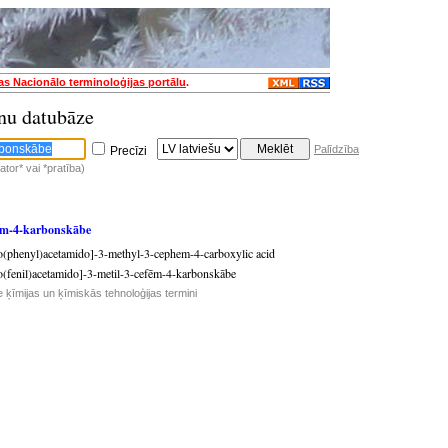
jas Nacionālo terminoloģijas portālu
.
nu datubāze
Palīdzība
Precīzi
tor* vai *pratība)
fēm-4-karbonskābe
o(phenyl)acetamido]-3-methyl-3-cephem-4-carboxylic acid
o(fenil)acetamido]-3-metil-3-cefēm-4-karbonskābe
e ķīmijas un ķīmiskās tehnoloģijas termini