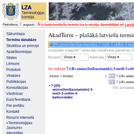
Piektdiena, 7. augusts
Šī ir funkcionējoša termini.lza.lv versija. Apmeklējiet arī
Latvi
AkadTerm – plašākā latviešu termi
Sākumlapa
Terminu datubāze
Struktūra un principi
Izmantojiet zvaigznīti * vārda daļu meklēšanai (piemēram, da
Apakškomisijas
Visas ▾
Visas ▾
Nozares:
Kolekcijas:
Sēdes
Lēmumi
Jūs meklējāt
7-[(R)-amino(fenil)acetamido]-3-metil-3-ce
Protokoli
Atrasts 1 termins
EN
7-[(R)-amin
Vēstules
LV
7-[(R)-amin
Publikācijas
▪
7-[(R)-
Konsultācijas
VVC izstrādāti
amino(fenil)acetamido]-3-
Vārdnīcas
metil-3-cefēm-4-
karbonskābe
EuroTermBank
Par portālu
Kontakti
Resursi internetā
«Terminoloģijas
Jaunumi»
Atbalstītāji