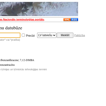
jas Nacionālo terminoloģijas portālu
.
nu datubāze
Palīdzība
Precīzi
tor* vai *pratība)
ylbenzanthracene
;
7,12-DMBA
benzantracēns
e ķīmijas un ķīmiskās tehnoloģijas termini