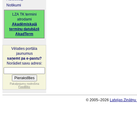
Notikumi
LZA TK termini
atrodami
Akadēmiskajā
terminu datubāzē
AkadTerm
Vēlaties portāla
jaunumus
saņemt pa e-pastu?
Norādiet savu adresi:
Pakalpojumu nodrošina
FeedBlitz
© 2005–2026
Latvijas Zinātņ