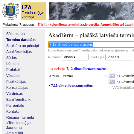
Piektdiena, 7. augusts
Šī ir funkcionējoša termini.lza.lv versija. Apmeklējiet arī
Latvi
AkadTerm – plašākā latviešu termi
Sākumlapa
Terminu datubāze
Struktūra un principi
Izmantojiet zvaigznīti * vārda daļu meklēšanai (piemēram, da
Apakškomisijas
Visas ▾
Visas ▾
Nozares:
Kolekcijas:
Sēdes
Lēmumi
Jūs meklējāt
7,12-dimetilbenzantracēns
Protokoli
Atrasts 1 termins
EN
7,12-dimeth
Vēstules
LV
7,12-dimetil
Publikācijas
▪
7,12-dimetilbenzantracēns
Konsultācijas
VVC izstrādāti
Vārdnīcas
EuroTermBank
Par portālu
Kontakti
Resursi internetā
«Terminoloģijas
Jaunumi»
Atbalstītāji