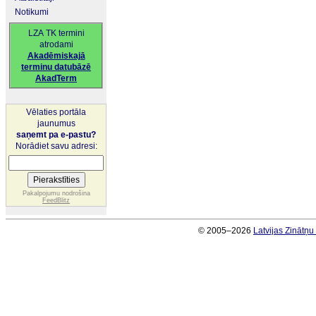
Notikumi
LZA TK termini
atrodami
Akadēmiskajā
terminu datubāzē
AkadTerm
Vēlaties portāla
jaunumus
saņemt pa e-pastu?
Norādiet savu adresi:
Pakalpojumu nodrošina
FeedBlitz
© 2005–2026
Latvijas Zinātņ