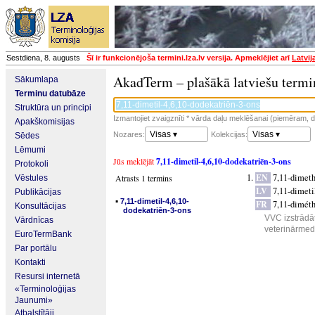
Sestdiena, 8. augusts
Šī ir funkcionējoša termini.lza.lv versija. Apmeklējiet arī
Latvij
AkadTerm – plašākā latviešu termi
Sākumlapa
Terminu datubāze
Struktūra un principi
Izmantojiet zvaigznīti * vārda daļu meklēšanai (piemēram, da
Apakškomisijas
Visas ▾
Visas ▾
Nozares:
Kolekcijas:
Sēdes
Lēmumi
Jūs meklējāt
7,11-dimetil-4,6,10-dodekatriēn-3-ons
Protokoli
EN
7,11-dimeth
Atrasts 1 termins
Vēstules
LV
7,11-dimeti
Publikācijas
▪
7,11-dimetil-4,6,10-
FR
7,11-diméth
Konsultācijas
dodekatriēn-3-ons
VVC izstrādāt
Vārdnīcas
veterinārmedi
EuroTermBank
Par portālu
Kontakti
Resursi internetā
«Terminoloģijas
Jaunumi»
Atbalstītāji