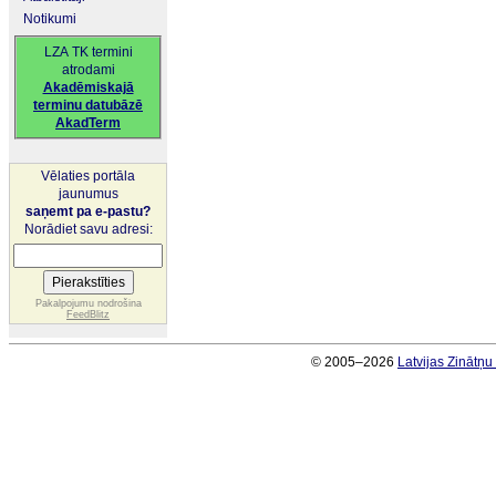
Notikumi
LZA TK termini
atrodami
Akadēmiskajā
terminu datubāzē
AkadTerm
Vēlaties portāla
jaunumus
saņemt pa e-pastu?
Norādiet savu adresi:
Pakalpojumu nodrošina
FeedBlitz
© 2005–2026
Latvijas Zinātņ