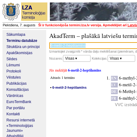
Piektdiena, 7. augusts
Šī ir funkcionējoša termini.lza.lv versija. Apmeklējiet arī
Latvi
AkadTerm – plašākā latviešu termi
Sākumlapa
Terminu datubāze
Struktūra un principi
Izmantojiet zvaigznīti * vārda daļu meklēšanai (piemēram, da
Apakškomisijas
Visas ▾
Visas ▾
Nozares:
Kolekcijas:
Sēdes
Lēmumi
Jūs meklējāt
6-metil-2-heptilamīns
Protokoli
Atrasts 1 termins
6-methyl-
Vēstules
EN
Publikācijas
6-metil-2
LV
▪
6-metil-2-heptilamīns
Konsultācijas
6-Methyl-
DE
Vārdnīcas
6-méthyl-
FR
EuroTermBank
VVC izstrādā
Par portālu
Kontakti
Resursi internetā
«Terminoloģijas
Jaunumi»
Atbalstītāji