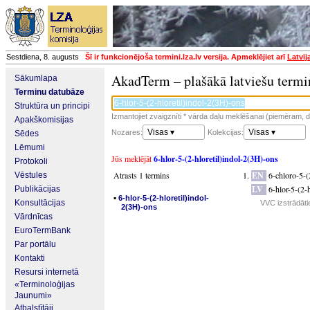
Sestdiena, 8. augusts
Šī ir funkcionējoša termini.lza.lv versija. Apmeklējiet arī
Latvij
AkadTerm – plašākā latviešu termi
Sākumlapa
Terminu datubāze
Struktūra un principi
Izmantojiet zvaigznīti * vārda daļu meklēšanai (piemēram, da
Apakškomisijas
Visas ▾
Visas ▾
Nozares:
Kolekcijas:
Sēdes
Lēmumi
Jūs meklējāt
6-hlor-5-(2-hloretil)indol-2(3H)-ons
Protokoli
Atrasts 1 termins
EN
6-chloro-5-(
Vēstules
LV
6-hlor-5-(2-
Publikācijas
▪
6-hlor-5-(2-hloretil)indol-
Konsultācijas
VVC izstrādāti
2(3H)-ons
Vārdnīcas
EuroTermBank
Par portālu
Kontakti
Resursi internetā
«Terminoloģijas
Jaunumi»
Atbalstītāji