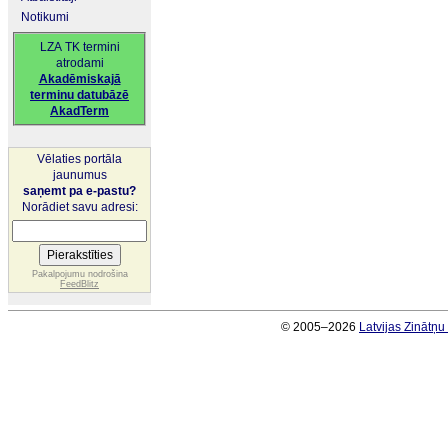
Notikumi
LZA TK termini
atrodami
Akadēmiskajā
terminu datubāzē
AkadTerm
Vēlaties portāla
jaunumus
saņemt pa e-pastu?
Norādiet savu adresi:
Pakalpojumu nodrošina
FeedBlitz
© 2005–2026
Latvijas Zinātņ