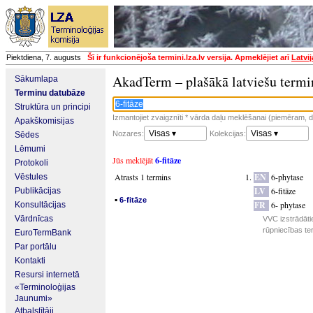
Piektdiena, 7. augusts
Šī ir funkcionējoša termini.lza.lv versija. Apmeklējiet arī
Latvi
AkadTerm – plašākā latviešu termi
Sākumlapa
Terminu datubāze
Struktūra un principi
Izmantojiet zvaigznīti * vārda daļu meklēšanai (piemēram, da
Apakškomisijas
Visas ▾
Visas ▾
Nozares:
Kolekcijas:
Sēdes
Lēmumi
Jūs meklējāt
6-fitāze
Protokoli
Atrasts 1 termins
EN
6-phytase
Vēstules
LV
6-fitāze
Publikācijas
▪
6-fitāze
FR
6- phytase
Konsultācijas
Vārdnīcas
VVC izstrādāti
rūpniecības te
EuroTermBank
Par portālu
Kontakti
Resursi internetā
«Terminoloģijas
Jaunumi»
Atbalstītāji