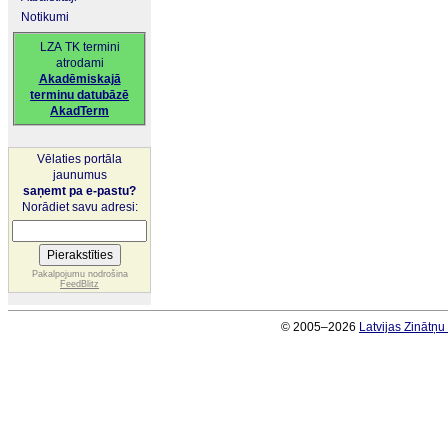
Notikumi
LZA TK termini
atrodami
Akadēmiskajā
terminu datubāzē
AkadTerm
Vēlaties portāla
jaunumus
saņemt pa e-pastu?
Norādiet savu adresi:
Pakalpojumu nodrošina
FeedBlitz
© 2005–2026
Latvijas Zinātņ