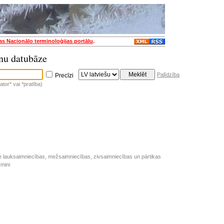
jas Nacionālo terminoloģijas portālu
.
nu datubāze
Palīdzība
Precīzi
tor* vai *pratība)
e lauksaimniecības, mežsaimniecības, zivsaimniecības un pārtikas
rmini