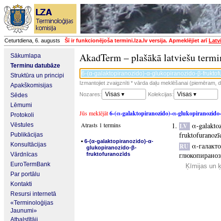
Ceturtdiena, 6. augusts
Šī ir funkcionējoša termini.lza.lv versija. Apmeklējiet arī
Latv
AkadTerm – plašākā latviešu termi
Sākumlapa
Terminu datubāze
Struktūra un principi
Izmantojiet zvaigznīti * vārda daļu meklēšanai (piemēram, da
Apakškomisijas
Visas ▾
Visas ▾
Nozares:
Kolekcijas:
Sēdes
Lēmumi
Jūs meklējāt
6-(α-galaktopiranozido)-α-glukopiranozido
Protokoli
Atrasts 1 termins
α-galakto
Vēstules
LV
fruktofuranozī
Publikācijas
▪
6-(α-galaktopiranozido)-α-
Konsultācijas
α-галакто
RU
glukopiranozido-β-
глюкопираноз
Vārdnīcas
fruktofuranozīds
EuroTermBank
Ķīmijas un 
Par portālu
Kontakti
Resursi internetā
«Terminoloģijas
Jaunumi»
Atbalstītāji