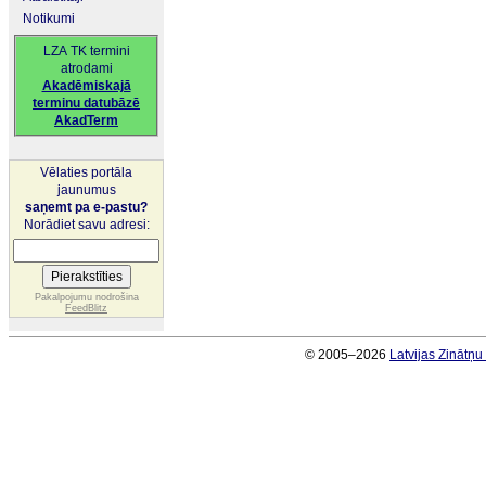
Notikumi
LZA TK termini
atrodami
Akadēmiskajā
terminu datubāzē
AkadTerm
Vēlaties portāla
jaunumus
saņemt pa e-pastu?
Norādiet savu adresi:
Pakalpojumu nodrošina
FeedBlitz
© 2005–2026
Latvijas Zinātņ