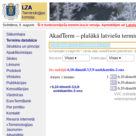
Svētdiena, 9. augusts
Šī ir funkcionējoša termini.lza.lv versija. Apmeklējiet arī
Latvij
AkadTerm – plašākā latviešu termi
Sākumlapa
Terminu datubāze
Struktūra un principi
Izmantojiet zvaigznīti * vārda daļu meklēšanai (piemēram, da
Apakškomisijas
Visas ▾
Visas ▾
Nozares:
Kolekcijas:
Sēdes
Lēmumi
Jūs meklējāt
6,10-dimetil-3,5,9-undekatriēn-2-ons
Protokoli
EN
6,10-dimeth
Atrasts 1 termins
Vēstules
LV
6,10-dimeti
Publikācijas
▪
6,10-dimetil-3,5,9-
FR
6,10-diméth
Konsultācijas
undekatriēn-2-ons
VVC izstrādāt
Vārdnīcas
veterinārmedi
EuroTermBank
Par portālu
Kontakti
Resursi internetā
«Terminoloģijas
Jaunumi»
Atbalstītāji