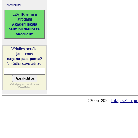
Notikumi
LZA TK termini
atrodami
Akadēmiskajā
terminu datubāzē
AkadTerm
Vēlaties portāla
jaunumus
saņemt pa e-pastu?
Norādiet savu adresi:
Pakalpojumu nodrošina
FeedBlitz
© 2005–2026
Latvijas Zinātņ