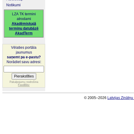
Notikumi
LZA TK termini
atrodami
Akadēmiskajā
terminu datubāzē
AkadTerm
Vēlaties portāla
jaunumus
saņemt pa e-pastu?
Norādiet savu adresi:
Pakalpojumu nodrošina
FeedBlitz
© 2005–2026
Latvijas Zinātņ