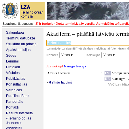
Sestdiena, 8. augusts
Šī ir funkcionējoša termini.lza.lv versija. Apmeklējiet arī
Latvij
AkadTerm – plašākā latviešu termi
Sākumlapa
Terminu datubāze
Struktūra un principi
Izmantojiet zvaigznīti * vārda daļu meklēšanai (piemēram, da
Apakškomisijas
Visas ▾
Visas ▾
Nozares:
Kolekcijas:
Sēdes
Lēmumi
Jūs meklējāt
6 zīmju lauciņš
Protokoli
Atrasts 1 termins
LV
6 zīmju lauc
Vēstules
DE
6-stelliges F
Publikācijas
▪
6 zīmju lauciņš
Konsultācijas
VVC izstrādātie
Vārdnīcas
EuroTermBank
Par portālu
Kontakti
Resursi internetā
«Terminoloģijas
Jaunumi»
Atbalstītāji