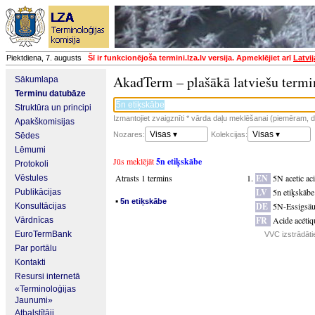
Piektdiena, 7. augusts
Šī ir funkcionējoša termini.lza.lv versija. Apmeklējiet arī
Latvi
AkadTerm – plašākā latviešu termi
Sākumlapa
Terminu datubāze
Struktūra un principi
Izmantojiet zvaigznīti * vārda daļu meklēšanai (piemēram, da
Apakškomisijas
Visas ▾
Visas ▾
Nozares:
Kolekcijas:
Sēdes
Lēmumi
Jūs meklējāt
5n etiķskābe
Protokoli
Atrasts 1 termins
EN
5N acetic ac
Vēstules
LV
5n etiķskābe
Publikācijas
▪
5n etiķskābe
DE
5N-Essigsäu
Konsultācijas
FR
Acide acéti
Vārdnīcas
EuroTermBank
VVC izstrādāti
Par portālu
Kontakti
Resursi internetā
«Terminoloģijas
Jaunumi»
Atbalstītāji