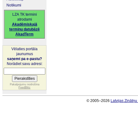
Notikumi
LZA TK termini
atrodami
Akadēmiskajā
terminu datubāzē
AkadTerm
Vēlaties portāla
jaunumus
saņemt pa e-pastu?
Norādiet savu adresi:
Pakalpojumu nodrošina
FeedBlitz
© 2005–2026
Latvijas Zinātņ