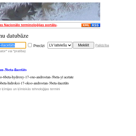
jas Nacionālo terminoloģijas portālu
.
nu datubāze
Palīdzība
Precīzi
tor* vai *pratība)
n-3beta-ilacetāts
o-6beta-hydroxy-17-oxo-androstan-3beta-yl acetate
beta-hidroksi-17-okso-androstan-3beta-ilacetāts
e ķīmijas un ķīmiskās tehnoloģijas termini