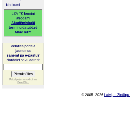
Notikumi
LZA TK termini
atrodami
Akadēmiskajā
terminu datubāzē
AkadTerm
Vēlaties portāla
jaunumus
saņemt pa e-pastu?
Norādiet savu adresi:
Pakalpojumu nodrošina
FeedBlitz
© 2005–2026
Latvijas Zinātņ