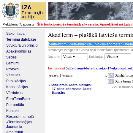
Piektdiena, 7. augusts
Šī ir funkcionējoša termini.lza.lv versija. Apmeklējiet arī
Latvi
AkadTerm – plašākā latviešu termi
Sākumlapa
Terminu datubāze
Struktūra un principi
Izmantojiet zvaigznīti * vārda daļu meklēšanai (piemēram, da
Apakškomisijas
Visas ▾
Visas ▾
Nozares:
Kolekcijas:
Sēdes
Lēmumi
Jūs meklējāt
5alfa-brom-6beta-hidroksi-17-okso-androsta
Protokoli
Atrasts 1 termins
EN
5alpha-brom
Vēstules
LV
5alfa-brom-6
Publikācijas
▪
5alfa-brom-6beta-hidroksi-
Konsultācijas
VVC izstrādāti
17-okso-androstan-3beta-
Vārdnīcas
ilacetāts
EuroTermBank
Par portālu
Kontakti
Resursi internetā
«Terminoloģijas
Jaunumi»
Atbalstītāji