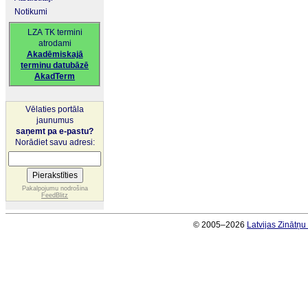
Notikumi
LZA TK termini
atrodami
Akadēmiskajā
terminu datubāzē
AkadTerm
Vēlaties portāla
jaunumus
saņemt pa e-pastu?
Norādiet savu adresi:
Pakalpojumu nodrošina
FeedBlitz
© 2005–2026
Latvijas Zinātņ