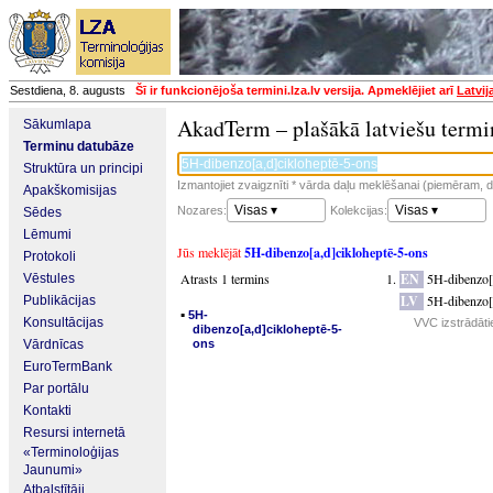
Sestdiena, 8. augusts
Šī ir funkcionējoša termini.lza.lv versija. Apmeklējiet arī
Latvij
AkadTerm – plašākā latviešu termi
Sākumlapa
Terminu datubāze
Struktūra un principi
Izmantojiet zvaigznīti * vārda daļu meklēšanai (piemēram, da
Apakškomisijas
Visas ▾
Visas ▾
Nozares:
Kolekcijas:
Sēdes
Lēmumi
Jūs meklējāt
5H-dibenzo[a,d]cikloheptē-5-ons
Protokoli
Atrasts 1 termins
EN
5H-dibenzo[
Vēstules
LV
5H-dibenzo[
Publikācijas
▪
5H-
Konsultācijas
VVC izstrādāti
dibenzo[a,d]cikloheptē-5-
Vārdnīcas
ons
EuroTermBank
Par portālu
Kontakti
Resursi internetā
«Terminoloģijas
Jaunumi»
Atbalstītāji