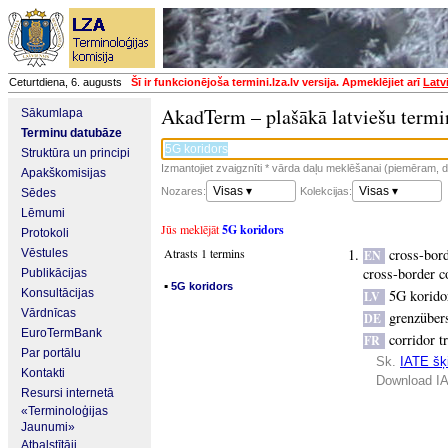
Ceturtdiena, 6. augusts
Šī ir funkcionējoša termini.lza.lv versija. Apmeklējiet arī
Latv
AkadTerm – plašākā latviešu termi
Sākumlapa
Terminu datubāze
Struktūra un principi
Izmantojiet zvaigznīti * vārda daļu meklēšanai (piemēram, da
Apakškomisijas
Visas ▾
Visas ▾
Nozares:
Kolekcijas:
Sēdes
Lēmumi
Jūs meklējāt
5G koridors
Protokoli
Atrasts 1 termins
cross-bor
Vēstules
EN
cross-border c
Publikācijas
▪
5G koridors
Konsultācijas
5G korido
LV
Vārdnīcas
grenzüber
DE
EuroTermBank
corridor t
FR
Par portālu
Sk.
IATE šķi
Kontakti
Download IA
Resursi internetā
«Terminoloģijas
Jaunumi»
Atbalstītāji