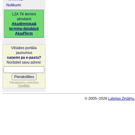
Notikumi
LZA TK termini
atrodami
Akadēmiskajā
terminu datubāzē
AkadTerm
Vēlaties portāla
jaunumus
saņemt pa e-pastu?
Norādiet savu adresi:
Pakalpojumu nodrošina
FeedBlitz
© 2005–2026
Latvijas Zinātņ