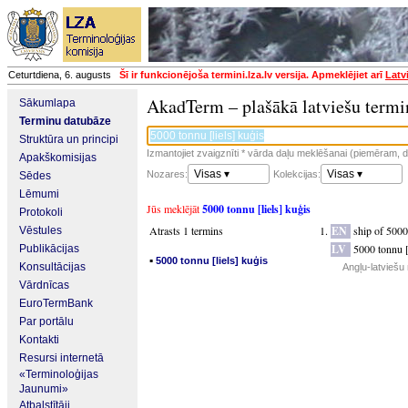
Ceturtdiena, 6. augusts
Šī ir funkcionējoša termini.lza.lv versija. Apmeklējiet arī
Latv
AkadTerm – plašākā latviešu termi
Sākumlapa
Terminu datubāze
Struktūra un principi
Izmantojiet zvaigznīti * vārda daļu meklēšanai (piemēram, da
Apakškomisijas
Visas ▾
Visas ▾
Nozares:
Kolekcijas:
Sēdes
Lēmumi
Jūs meklējāt
5000 tonnu [liels] kuģis
Protokoli
Atrasts 1 termins
EN
ship of 5000
Vēstules
LV
5000 tonnu [
Publikācijas
▪
5000 tonnu [liels] kuģis
Konsultācijas
Angļu-latviešu
Vārdnīcas
EuroTermBank
Par portālu
Kontakti
Resursi internetā
«Terminoloģijas
Jaunumi»
Atbalstītāji