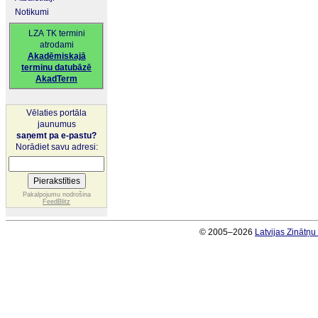
Notikumi
LZA TK termini
atrodami
Akadēmiskajā
terminu datubāzē
AkadTerm
Vēlaties portāla
jaunumus
saņemt pa e-pastu?
Norādiet savu adresi:
Pakalpojumu nodrošina
FeedBlitz
© 2005–2026
Latvijas Zinātņ