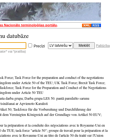
jas Nacionālo terminoloģijas portālu
.
nu datubāze
Palīdzība
Precīzi
tor* vai *pratība)
ask Force
;
Task Force for the preparation and conduct of the negotiations
Kingdom under Article 50 of the TEU
;
UK Task Force
;
Brexit Task Force
;
Taskforce
;
Task Force for the Preparation and Conduct of the Negotiations
Kingdom under Article 50 TEU
anta darba grupa
;
Darba grupa LES 50. pantā paredzēto sarunu
risināšanai ar Apvienoto Karalisti
tikel 50
;
Taskforce für die Vorbereitung und Durchführung der
t dem Vereinigten Königreich auf der Grundlage von Artikel 50 EUV
;
our la préparation et la conduite des négociations avec le Royaume-Uni en
 50 du TUE
;
task-force "article 50"
;
groupe de travail pour la préparation et la
iations avec le Royaume-Uni au titre de l'article 50 du traité sur l'Union