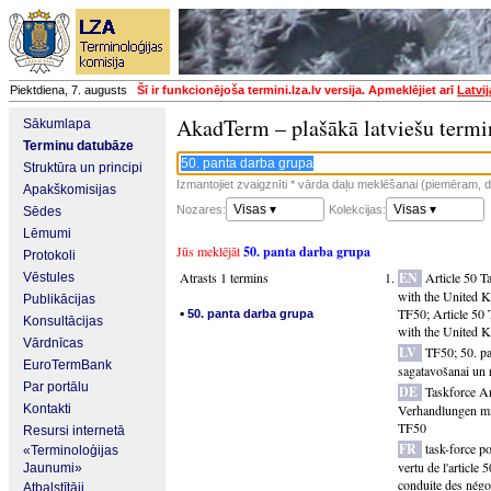
Piektdiena, 7. augusts
Šī ir funkcionējoša termini.lza.lv versija. Apmeklējiet arī
Latvi
AkadTerm – plašākā latviešu termi
Sākumlapa
Terminu datubāze
Struktūra un principi
Izmantojiet zvaigznīti * vārda daļu meklēšanai (piemēram, da
Apakškomisijas
Visas ▾
Visas ▾
Nozares:
Kolekcijas:
Sēdes
Lēmumi
Jūs meklējāt
50. panta darba grupa
Protokoli
Atrasts 1 termins
EN
Article 50 T
Vēstules
with the United 
Publikācijas
▪
TF50
;
Article 50 
50. panta darba grupa
Konsultācijas
with the United 
Vārdnīcas
LV
TF50
;
50. p
EuroTermBank
sagatavošanai un 
Par portālu
DE
Taskforce Ar
Kontakti
Verhandlungen mi
TF50
Resursi internetā
FR
task-force p
«Terminoloģijas
vertu de l'article
Jaunumi»
conduite des négoc
Atbalstītāji