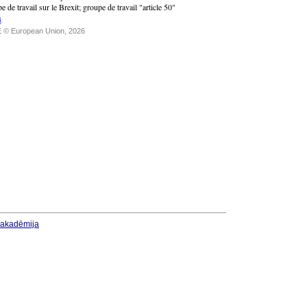
e de travail sur le Brexit
;
groupe de travail "article 50"
i
.
 © European Union, 2026
u akadēmija