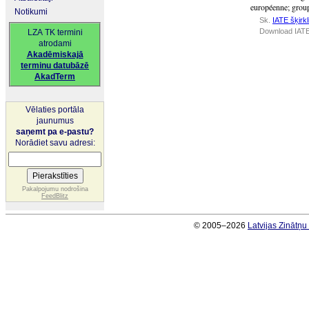
européenne
;
group
Notikumi
Sk.
IATE šķirkl
Download IATE
LZA TK termini
atrodami
Akadēmiskajā
terminu datubāzē
AkadTerm
Vēlaties portāla
jaunumus
saņemt pa e-pastu?
Norādiet savu adresi:
Pakalpojumu nodrošina
FeedBlitz
© 2005–2026
Latvijas Zinātņ