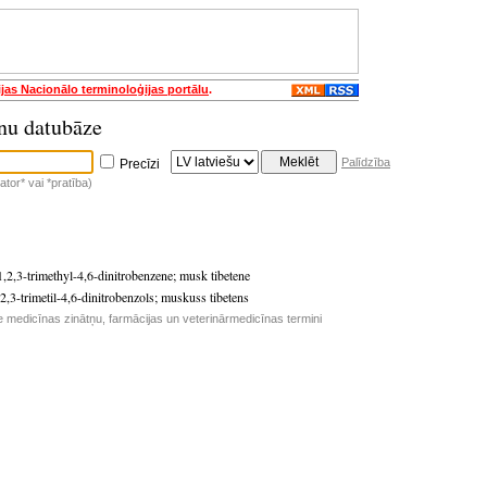
ijas Nacionālo terminoloģijas portālu
.
nu datubāze
Palīdzība
Precīzi
tor* vai *pratība)
-1,2,3-trimethyl-4,6-dinitrobenzene
;
musk tibetene
,2,3-trimetil-4,6-dinitrobenzols
;
muskuss tibetens
e medicīnas zinātņu, farmācijas un veterinārmedicīnas termini