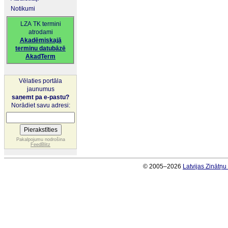
Notikumi
LZA TK termini
atrodami
Akadēmiskajā
terminu datubāzē
AkadTerm
Vēlaties portāla
jaunumus
saņemt pa e-pastu?
Norādiet savu adresi:
Pakalpojumu nodrošina
FeedBlitz
© 2005–2026
Latvijas Zinātņ