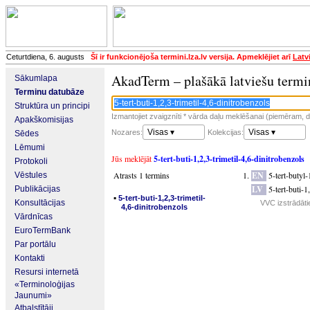
Ceturtdiena, 6. augusts
Šī ir funkcionējoša termini.lza.lv versija. Apmeklējiet arī
Latv
AkadTerm – plašākā latviešu termi
Sākumlapa
Terminu datubāze
Struktūra un principi
Izmantojiet zvaigznīti * vārda daļu meklēšanai (piemēram, da
Apakškomisijas
Visas ▾
Visas ▾
Nozares:
Kolekcijas:
Sēdes
Lēmumi
Jūs meklējāt
5-tert-buti-1,2,3-trimetil-4,6-dinitrobenzols
Protokoli
Atrasts 1 termins
EN
5-tert-butyl
Vēstules
LV
5-tert-buti-1
Publikācijas
▪
5-tert-buti-1,2,3-trimetil-
Konsultācijas
VVC izstrādāti
4,6-dinitrobenzols
Vārdnīcas
EuroTermBank
Par portālu
Kontakti
Resursi internetā
«Terminoloģijas
Jaunumi»
Atbalstītāji