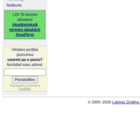
Notikumi
LZA TK termini
atrodami
Akadēmiskajā
terminu datubāzē
AkadTerm
Vēlaties portāla
jaunumus
saņemt pa e-pastu?
Norādiet savu adresi:
Pakalpojumu nodrošina
FeedBlitz
© 2005–2026
Latvijas Zinātņ