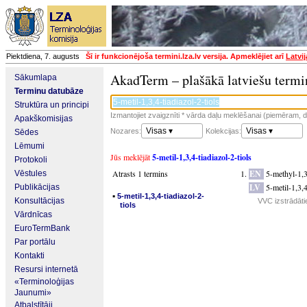
Piektdiena, 7. augusts
Šī ir funkcionējoša termini.lza.lv versija. Apmeklējiet arī
Latvi
AkadTerm – plašākā latviešu termi
Sākumlapa
Terminu datubāze
Struktūra un principi
Izmantojiet zvaigznīti * vārda daļu meklēšanai (piemēram, da
Apakškomisijas
Visas ▾
Visas ▾
Nozares:
Kolekcijas:
Sēdes
Lēmumi
Jūs meklējāt
5-metil-1,3,4-tiadiazol-2-tiols
Protokoli
Atrasts 1 termins
EN
5-methyl-1,3
Vēstules
LV
5-metil-1,3,4
Publikācijas
▪
5-metil-1,3,4-tiadiazol-2-
Konsultācijas
VVC izstrādāti
tiols
Vārdnīcas
EuroTermBank
Par portālu
Kontakti
Resursi internetā
«Terminoloģijas
Jaunumi»
Atbalstītāji