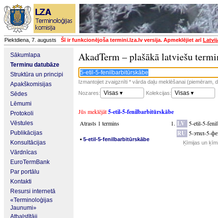
Piektdiena, 7. augusts
Šī ir funkcionējoša termini.lza.lv versija. Apmeklējiet arī
Latvi
AkadTerm – plašākā latviešu termi
Sākumlapa
Terminu datubāze
Struktūra un principi
Izmantojiet zvaigznīti * vārda daļu meklēšanai (piemēram, da
Apakškomisijas
Visas ▾
Visas ▾
Nozares:
Kolekcijas:
Sēdes
Lēmumi
Jūs meklējāt
5-etil-5-fenilbarbitūrskābe
Protokoli
Atrasts 1 termins
LV
5-etil-5-feni
Vēstules
RU
5-этил-5-ф
Publikācijas
▪
5-etil-5-fenilbarbitūrskābe
Konsultācijas
Ķīmijas un ķīm
Vārdnīcas
EuroTermBank
Par portālu
Kontakti
Resursi internetā
«Terminoloģijas
Jaunumi»
Atbalstītāji