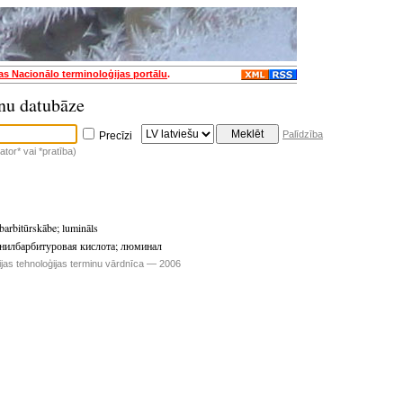
jas Nacionālo terminoloģijas portālu
.
nu datubāze
Palīdzība
Precīzi
tor* vai *pratība)
lbarbitūrskābe
;
lumināls
енилбарбитуровая кислота
;
люминал
ijas tehnoloģijas terminu vārdnīca — 2006