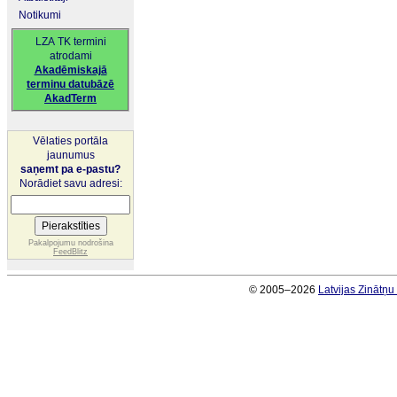
Notikumi
LZA TK termini
atrodami
Akadēmiskajā
terminu datubāzē
AkadTerm
Vēlaties portāla
jaunumus
saņemt pa e-pastu?
Norādiet savu adresi:
Pakalpojumu nodrošina
FeedBlitz
© 2005–2026
Latvijas Zinātņ