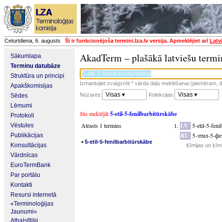
Ceturtdiena, 6. augusts
Šī ir funkcionējoša termini.lza.lv versija. Apmeklējiet arī
Latv
AkadTerm – plašākā latviešu termi
Sākumlapa
Terminu datubāze
Struktūra un principi
Izmantojiet zvaigznīti * vārda daļu meklēšanai (piemēram, da
Apakškomisijas
Visas ▾
Visas ▾
Nozares:
Kolekcijas:
Sēdes
Lēmumi
Jūs meklējāt
5-etil-5-fenilbarbitūrskābe
Protokoli
Atrasts 1 termins
LV
5-etil-5-feni
Vēstules
RU
5-этил-5-ф
Publikācijas
▪
5-etil-5-fenilbarbitūrskābe
Konsultācijas
Ķīmijas un ķīm
Vārdnīcas
EuroTermBank
Par portālu
Kontakti
Resursi internetā
«Terminoloģijas
Jaunumi»
Atbalstītāji