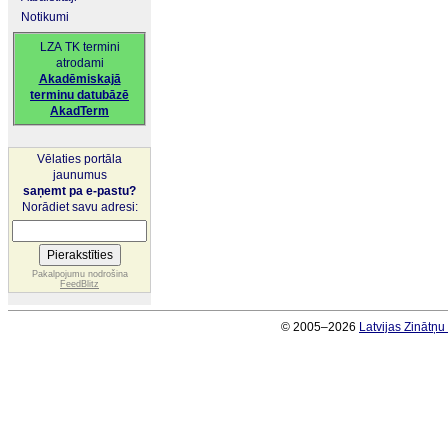
Notikumi
LZA TK termini
atrodami
Akadēmiskajā
terminu datubāzē
AkadTerm
Vēlaties portāla
jaunumus
saņemt pa e-pastu?
Norādiet savu adresi:
Pakalpojumu nodrošina
FeedBlitz
© 2005–2026
Latvijas Zinātņ