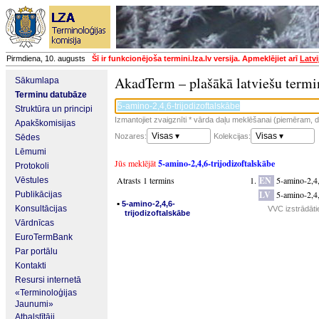
Pirmdiena, 10. augusts
Šī ir funkcionējoša termini.lza.lv versija. Apmeklējiet arī
Latvi
AkadTerm – plašākā latviešu termi
Sākumlapa
Terminu datubāze
Struktūra un principi
Izmantojiet zvaigznīti * vārda daļu meklēšanai (piemēram, da
Apakškomisijas
Visas ▾
Visas ▾
Nozares:
Kolekcijas:
Sēdes
Lēmumi
Jūs meklējāt
5-amino-2,4,6-trijodizoftalskābe
Protokoli
Atrasts 1 termins
EN
5-amino-2,4,
Vēstules
LV
5-amino-2,4,
Publikācijas
▪
5-amino-2,4,6-
Konsultācijas
VVC izstrādāti
trijodizoftalskābe
Vārdnīcas
EuroTermBank
Par portālu
Kontakti
Resursi internetā
«Terminoloģijas
Jaunumi»
Atbalstītāji