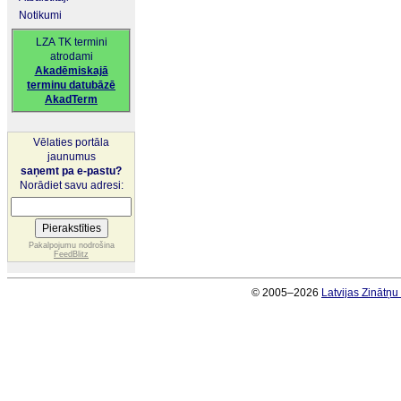
Notikumi
LZA TK termini
atrodami
Akadēmiskajā
terminu datubāzē
AkadTerm
Vēlaties portāla
jaunumus
saņemt pa e-pastu?
Norādiet savu adresi:
Pakalpojumu nodrošina
FeedBlitz
© 2005–2026
Latvijas Zinātņ