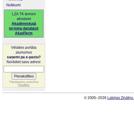
Notikumi
LZA TK termini
atrodami
Akadēmiskajā
terminu datubāzē
AkadTerm
Vēlaties portāla
jaunumus
saņemt pa e-pastu?
Norādiet savu adresi:
Pakalpojumu nodrošina
FeedBlitz
© 2005–2026
Latvijas Zinātņ