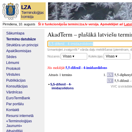
Pirmdiena, 10. augusts
Šī ir funkcionējoša termini.lza.lv versija. Apmeklējiet arī
Latvi
AkadTerm – plašākā latviešu termi
Sākumlapa
Terminu datubāze
Struktūra un principi
Izmantojiet zvaigznīti * vārda daļu meklēšanai (piemēram, da
Apakškomisijas
Visas ▾
Visas ▾
Nozares:
Kolekcijas:
Sēdes
Lēmumi
Jūs meklējāt
5,5-difenil - 4-imidazolidons
Protokoli
Atrasts 1 termins
EN
5,5-diphenyl
Vēstules
LV
5,5-difenil 
Publikācijas
▪
5,5-difenil - 4-
Konsultācijas
VVC izstrādāti
imidazolidons
Vārdnīcas
EuroTermBank
Par portālu
Kontakti
Resursi internetā
«Terminoloģijas
Jaunumi»
Atbalstītāji