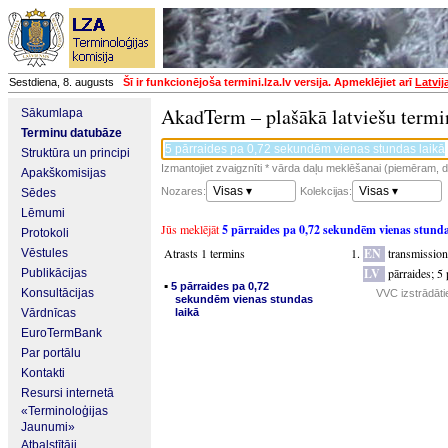
Sestdiena, 8. augusts
Šī ir funkcionējoša termini.lza.lv versija. Apmeklējiet arī
Latvij
AkadTerm – plašākā latviešu termi
Sākumlapa
Terminu datubāze
Struktūra un principi
Izmantojiet zvaigznīti * vārda daļu meklēšanai (piemēram, da
Apakškomisijas
Visas ▾
Visas ▾
Nozares:
Kolekcijas:
Sēdes
Lēmumi
Jūs meklējāt
5 pārraides pa 0,72 sekundēm vienas stunda
Protokoli
Atrasts 1 termins
EN
transmission
Vēstules
LV
pārraides
;
5 
Publikācijas
▪
5 pārraides pa 0,72
Konsultācijas
VVC izstrādātie
sekundēm vienas stundas
Vārdnīcas
laikā
EuroTermBank
Par portālu
Kontakti
Resursi internetā
«Terminoloģijas
Jaunumi»
Atbalstītāji