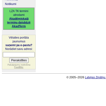
Notikumi
LZA TK termini
atrodami
Akadēmiskajā
terminu datubāzē
AkadTerm
Vēlaties portāla
jaunumus
saņemt pa e-pastu?
Norādiet savu adresi:
Pakalpojumu nodrošina
FeedBlitz
© 2005–2026
Latvijas Zinātņ