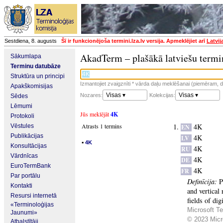
Sestdiena, 8. augusts
Šī ir funkcionējoša termini.lza.lv versija. Apmeklējiet arī
Latvij
AkadTerm – plašākā latviešu termi
Sākumlapa
Terminu datubāze
Struktūra un principi
Izmantojiet zvaigznīti * vārda daļu meklēšanai (piemēram, da
Apakškomisijas
Visas ▾
Visas ▾
Nozares:
Kolekcijas:
Sēdes
Lēmumi
Jūs meklējāt
4K
Protokoli
Atrasts 1 termins
4K
Vēstules
EN
Publikācijas
4K
LV
▪
4K
Konsultācijas
4K
RU
Vārdnīcas
4K
DE
EuroTermBank
4K
FR
Par portālu
Definīcija:
P
Kontakti
and vertical 
Resursi internetā
fields of dig
«Terminoloģijas
Microsoft Te
Jaunumi»
© 2023 Micro
Atbalstītāji