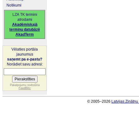
Notikumi
LZA TK termini
atrodami
Akadēmiskajā
terminu datubāzē
AkadTerm
Vēlaties portāla
jaunumus
saņemt pa e-pastu?
Norādiet savu adresi:
Pakalpojumu nodrošina
FeedBlitz
© 2005–2026
Latvijas Zinātņ