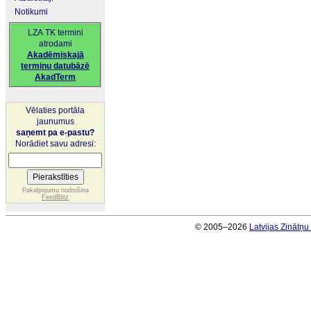
Notikumi
LZA TK termini
atrodami
Akadēmiskajā
terminu datubāzē
AkadTerm
Vēlaties portāla
jaunumus
saņemt pa e-pastu?
Norādiet savu adresi:
Pakalpojumu nodrošina
FeedBlitz
© 2005–2026
Latvijas Zinātņ