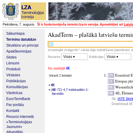
Piektdiena, 7. augusts
Šī ir funkcionējoša termini.lza.lv versija. Apmeklējiet arī
Latvi
AkadTerm – plašākā latviešu termi
Sākumlapa
Terminu datubāze
Struktūra un principi
Izmantojiet zvaigznīti * vārda daļu meklēšanai (piemēram, da
Apakškomisijas
Visas ▾
Visas ▾
Nozares:
Kolekcijas:
Sēdes
Lēmumi
Jūs meklējāt
4E
Protokoli
Essential 
Atrasti 2 termini
EN
Vēstules
Eiropas jūr
LV
Publikācijas
▪
4E
Wesentlich
DE
Konsultācijas
▪
(
4E
-7Z)-4,7-tridekadiēn-1-
4E
;
Élémen
FR
Vārdnīcas
ilacetāts
EuroTermBank
Sk.
IATE šķirk
Download IA
Par portālu
Kontakti
Resursi internetā
«Terminoloģijas
Jaunumi»
Atbalstītāji