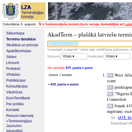
Ceturtdiena, 6. augusts
Šī ir funkcionējoša termini.lza.lv versija. Apmeklējiet arī
Latv
AkadTerm – plašākā latviešu termi
Sākumlapa
Terminu datubāze
Struktūra un principi
Izmantojiet zvaigznīti * vārda daļu meklēšanai (piemēram, da
Apakškomisijas
Visas ▾
Visas ▾
Nozares:
Kolekcijas:
Sēdes
Lēmumi
Jūs meklējāt
419. panta e-pasts
Protokoli
Atrasts 1 termins
West Afri
Vēstules
EN
scam
Publikācijas
▪
419. panta e-pasts
Konsultācijas
priekšapm
LV
Vārdnīcas
"Nigeria-
DE
EuroTermBank
Connection
Par portālu
fraude 41
FR
Kontakti
nigériane
;
escr
Resursi internetā
Sk.
IATE šķi
«Terminoloģijas
Download IA
Jaunumi»
Atbalstītāji