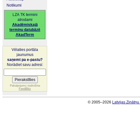
Notikumi
LZA TK termini
atrodami
Akadēmiskajā
terminu datubāzē
AkadTerm
Vēlaties portāla
jaunumus
saņemt pa e-pastu?
Norādiet savu adresi:
Pakalpojumu nodrošina
FeedBlitz
© 2005–2026
Latvijas Zinātņ