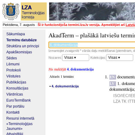
Piektdiena, 7. augusts
Šī ir funkcionējoša termini.lza.lv versija. Apmeklējiet arī
Latvi
AkadTerm – plašākā latviešu termi
Sākumlapa
Terminu datubāze
Struktūra un principi
Izmantojiet zvaigznīti * vārda daļu meklēšanai (piemēram, da
Apakškomisijas
Visas ▾
Visas ▾
Nozares:
Kolekcijas:
Sēdes
Lēmumi
Jūs meklējāt
4. dokumentācija
Protokoli
Atrasts 1 termins
documenta
Vēstules
EN
Publikācijas
1. dokume
LV
▪
4. dokumentācija
Konsultācijas
dokumentācija
Vārdnīcas
ISO/IEC/IEE
EuroTermBank
LZA TK ITTE
Par portālu
Kontakti
Resursi internetā
«Terminoloģijas
Jaunumi»
Atbalstītāji