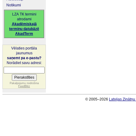
Notikumi
LZA TK termini
atrodami
Akadēmiskajā
terminu datubāzē
AkadTerm
Vēlaties portāla
jaunumus
saņemt pa e-pastu?
Norādiet savu adresi:
Pakalpojumu nodrošina
FeedBlitz
© 2005–2026
Latvijas Zinātņ