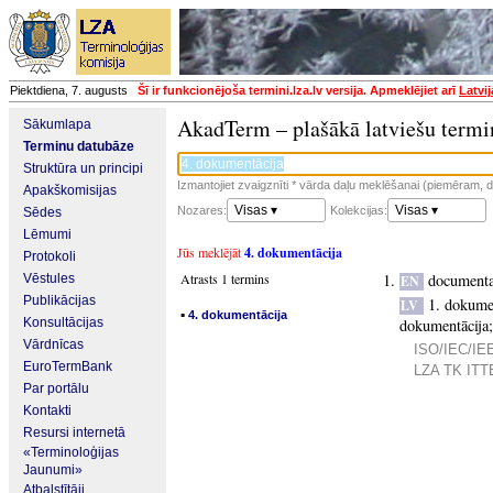
Piektdiena, 7. augusts
Šī ir funkcionējoša termini.lza.lv versija. Apmeklējiet arī
Latvi
AkadTerm – plašākā latviešu termi
Sākumlapa
Terminu datubāze
Struktūra un principi
Izmantojiet zvaigznīti * vārda daļu meklēšanai (piemēram, da
Apakškomisijas
Visas ▾
Visas ▾
Nozares:
Kolekcijas:
Sēdes
Lēmumi
Jūs meklējāt
4. dokumentācija
Protokoli
Atrasts 1 termins
documenta
Vēstules
EN
Publikācijas
1. dokume
LV
▪
4. dokumentācija
Konsultācijas
dokumentācija
Vārdnīcas
ISO/IEC/IEE
EuroTermBank
LZA TK ITTE
Par portālu
Kontakti
Resursi internetā
«Terminoloģijas
Jaunumi»
Atbalstītāji