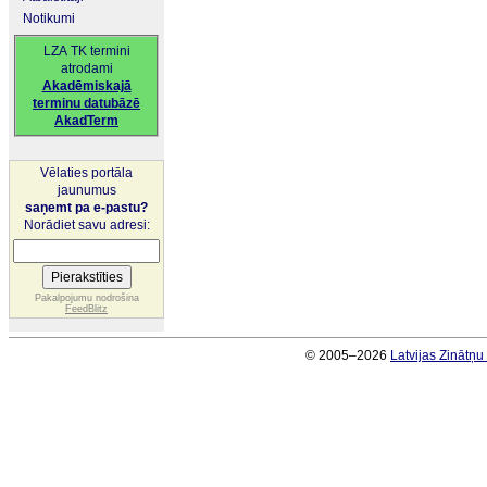
Notikumi
LZA TK termini
atrodami
Akadēmiskajā
terminu datubāzē
AkadTerm
Vēlaties portāla
jaunumus
saņemt pa e-pastu?
Norādiet savu adresi:
Pakalpojumu nodrošina
FeedBlitz
© 2005–2026
Latvijas Zinātņ