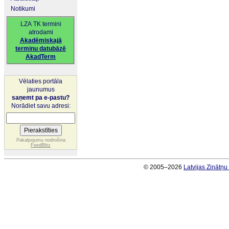
Notikumi
LZA TK termini
atrodami
Akadēmiskajā
terminu datubāzē
AkadTerm
Vēlaties portāla
jaunumus
saņemt pa e-pastu?
Norādiet savu adresi:
Pakalpojumu nodrošina
FeedBlitz
© 2005–2026
Latvijas Zinātņ