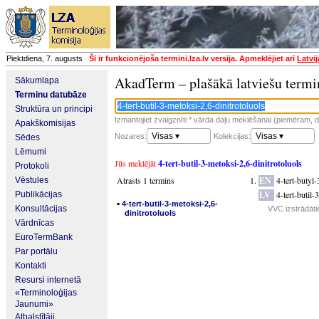
Piektdiena, 7. augusts
Šī ir funkcionējoša termini.lza.lv versija. Apmeklējiet arī
Latvi
AkadTerm – plašākā latviešu termi
Sākumlapa
Terminu datubāze
Struktūra un principi
Izmantojiet zvaigznīti * vārda daļu meklēšanai (piemēram, da
Apakškomisijas
Visas ▾
Visas ▾
Nozares:
Kolekcijas:
Sēdes
Lēmumi
Jūs meklējāt
4-tert-butil-3-metoksi-2,6-dinitrotoluols
Protokoli
Atrasts 1 termins
EN
4-tert-butyl
Vēstules
LV
4-tert-butil-
Publikācijas
▪
4-tert-butil-3-metoksi-2,6-
Konsultācijas
VVC izstrādāti
dinitrotoluols
Vārdnīcas
EuroTermBank
Par portālu
Kontakti
Resursi internetā
«Terminoloģijas
Jaunumi»
Atbalstītāji