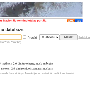
jas Nacionālo terminoloģijas portālu
.
nu datubāze
Palīdzība
Precīzi
tor* vai *pratība)
-3-methoxy-2,6-dinitrotoluene
;
musk ambrette
3-metoksi-2,6-dinitrotoluols
;
ambras muskuss
e medicīnas zinātņu, farmācijas un veterinārmedicīnas termini