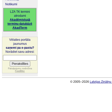
Notikumi
LZA TK termini
atrodami
Akadēmiskajā
terminu datubāzē
AkadTerm
Vēlaties portāla
jaunumus
saņemt pa e-pastu?
Norādiet savu adresi:
Pakalpojumu nodrošina
FeedBlitz
© 2005–2026
Latvijas Zinātņ