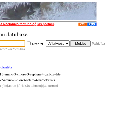
as Nacionālo terminoloģijas portālu
.
nu datubāze
Palīdzība
Precīzi
tor* vai *pratība)
oksilāts
yl 7-amino-3-chloro-3-cephem-4-carboxylate
l-7-amino-3-hlor-3-cefēm-4-karboksilāts
e ķīmijas un ķīmiskās tehnoloģijas termini