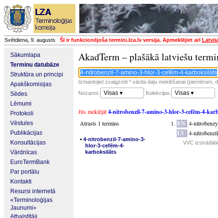
Svētdiena, 9. augusts
Šī ir funkcionējoša termini.lza.lv versija. Apmeklējiet arī
Latvij
AkadTerm – plašākā latviešu termi
Sākumlapa
Terminu datubāze
Struktūra un principi
Izmantojiet zvaigznīti * vārda daļu meklēšanai (piemēram, da
Apakškomisijas
Visas ▾
Visas ▾
Nozares:
Kolekcijas:
Sēdes
Lēmumi
Jūs meklējāt
4-nitrobenzil-7-amino-3-hlor-3-cefēm-4-karb
Protokoli
Atrasts 1 termins
EN
4-nitrobenz
Vēstules
LV
4-nitrobenzi
Publikācijas
▪
4-nitrobenzil-7-amino-3-
Konsultācijas
VVC izstrādāti
hlor-3-cefēm-4-
Vārdnīcas
karboksilāts
EuroTermBank
Par portālu
Kontakti
Resursi internetā
«Terminoloģijas
Jaunumi»
Atbalstītāji