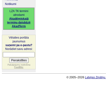
Notikumi
LZA TK termini
atrodami
Akadēmiskajā
terminu datubāzē
AkadTerm
Vēlaties portāla
jaunumus
saņemt pa e-pastu?
Norādiet savu adresi:
Pakalpojumu nodrošina
FeedBlitz
© 2005–2026
Latvijas Zinātņ