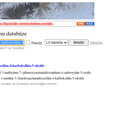
as Nacionālo terminoloģijas portālu
.
nu datubāze
Palīdzība
Precīzi
tor* vai *pratība)
)cefām-4-karboksilāta 5-oksīds
yl 3-methylene-7-(phenoxyacetamido)cepham-4-carboxylate 5-oxide
l 3-metilēn-7-(fenoksiacetamido)cefām-4-karboksilāta 5-oksīds
e ķīmijas un ķīmiskās tehnoloģijas termini