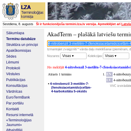
Sestdiena, 8. augusts
Šī ir funkcionējoša termini.lza.lv versija. Apmeklējiet arī
Latvij
AkadTerm – plašākā latviešu termi
Sākumlapa
Terminu datubāze
Struktūra un principi
Izmantojiet zvaigznīti * vārda daļu meklēšanai (piemēram, da
Apakškomisijas
Visas ▾
Visas ▾
Nozares:
Kolekcijas:
Sēdes
Lēmumi
Jūs meklējāt
4-nitrobenzil 3-metilēn-7-(fenoksiacetamido
Protokoli
Atrasts 1 termins
EN
4-nitrobenz
Vēstules
LV
4-nitrobenzi
Publikācijas
▪
4-nitrobenzil 3-metilēn-7-
Konsultācijas
VVC izstrādāti
(fenoksiacetamido)cefām-
Vārdnīcas
4-karboksilāta 5-oksīds
EuroTermBank
Par portālu
Kontakti
Resursi internetā
«Terminoloģijas
Jaunumi»
Atbalstītāji