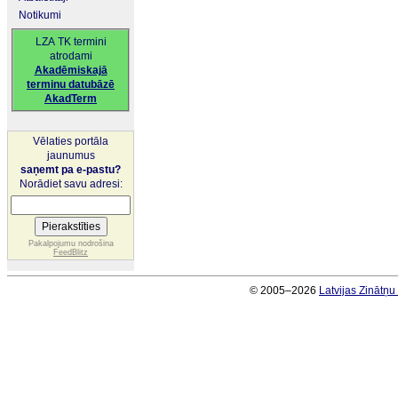
Notikumi
LZA TK termini
atrodami
Akadēmiskajā
terminu datubāzē
AkadTerm
Vēlaties portāla
jaunumus
saņemt pa e-pastu?
Norādiet savu adresi:
Pakalpojumu nodrošina
FeedBlitz
© 2005–2026
Latvijas Zinātņ