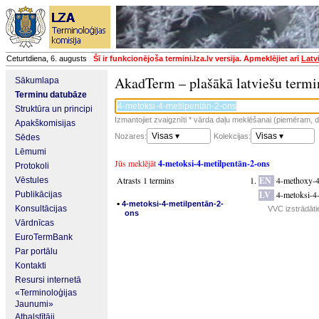
Ceturtdiena, 6. augusts
Šī ir funkcionējoša termini.lza.lv versija. Apmeklējiet arī
Latv
AkadTerm – plašākā latviešu termi
Sākumlapa
Terminu datubāze
Struktūra un principi
Izmantojiet zvaigznīti * vārda daļu meklēšanai (piemēram, da
Apakškomisijas
Visas ▾
Visas ▾
Nozares:
Kolekcijas:
Sēdes
Lēmumi
Jūs meklējāt
4-metoksi-4-metilpentān-2-ons
Protokoli
Atrasts 1 termins
EN
4-methoxy-4
Vēstules
LV
4-metoksi-4
Publikācijas
▪
4-metoksi-4-metilpentān-2-
Konsultācijas
VVC izstrādātie
ons
Vārdnīcas
EuroTermBank
Par portālu
Kontakti
Resursi internetā
«Terminoloģijas
Jaunumi»
Atbalstītāji