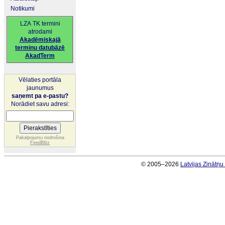
Notikumi
LZA TK termini
atrodami
Akadēmiskajā
terminu datubāzē
AkadTerm
Vēlaties portāla
jaunumus
saņemt pa e-pastu?
Norādiet savu adresi:
Pakalpojumu nodrošina
FeedBlitz
© 2005–2026
Latvijas Zinātņ