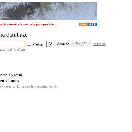
as Nacionālo terminoloģijas portālu
.
nu datubāze
Palīdzība
Precīzi
tor* vai *pratība)
erazin-1-ylamine
azīn-1-ilamīns
e ķīmijas un ķīmiskās tehnoloģijas termini