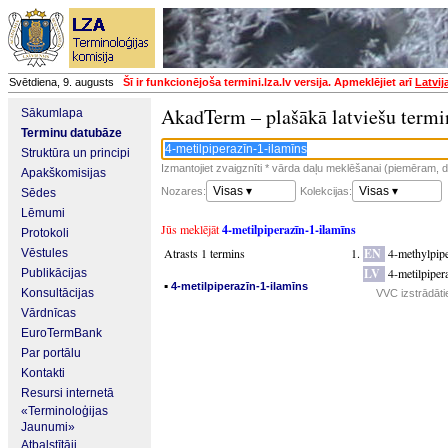
Svētdiena, 9. augusts
Šī ir funkcionējoša termini.lza.lv versija. Apmeklējiet arī
Latvij
AkadTerm – plašākā latviešu termi
Sākumlapa
Terminu datubāze
Struktūra un principi
Izmantojiet zvaigznīti * vārda daļu meklēšanai (piemēram, da
Apakškomisijas
Visas ▾
Visas ▾
Nozares:
Kolekcijas:
Sēdes
Lēmumi
Jūs meklējāt
4-metilpiperazīn-1-ilamīns
Protokoli
Atrasts 1 termins
EN
4-methylpip
Vēstules
LV
4-metilpiper
Publikācijas
▪
4-metilpiperazīn-1-ilamīns
Konsultācijas
VVC izstrādāti
Vārdnīcas
EuroTermBank
Par portālu
Kontakti
Resursi internetā
«Terminoloģijas
Jaunumi»
Atbalstītāji