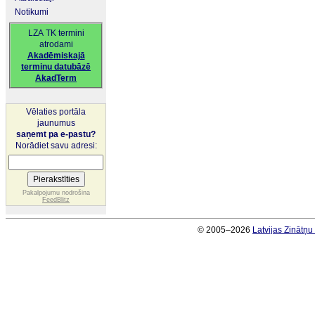
Notikumi
LZA TK termini
atrodami
Akadēmiskajā
terminu datubāzē
AkadTerm
Vēlaties portāla
jaunumus
saņemt pa e-pastu?
Norādiet savu adresi:
Pakalpojumu nodrošina
FeedBlitz
© 2005–2026
Latvijas Zinātņ