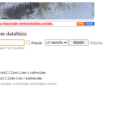
as Nacionālo terminoloģijas portālu
.
nu datubāze
Palīdzība
Precīzi
tor* vai *pratība)
clo[2.2.2]oct-2-ene-1-carboxylate
lo[2.2.2]okt-2-ēn-1-karboksilāts
e ķīmijas un ķīmiskās tehnoloģijas termini