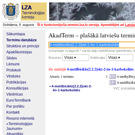
Svētdiena, 9. augusts
Šī ir funkcionējoša termini.lza.lv versija. Apmeklējiet arī
Latvij
AkadTerm – plašākā latviešu termi
Sākumlapa
Terminu datubāze
Struktūra un principi
Izmantojiet zvaigznīti * vārda daļu meklēšanai (piemēram, da
Apakškomisijas
Visas ▾
Visas ▾
Nozares:
Kolekcijas:
Sēdes
Lēmumi
Jūs meklējāt
4-metilbiciklo[2.2.2]okt-2-ēn-1-karboksilāts
Protokoli
Atrasts 1 termins
EN
4-methylbicy
Vēstules
LV
4-metilbicik
Publikācijas
▪
4-metilbiciklo[2.2.2]okt-2-
Konsultācijas
VVC izstrādāti
ēn-1-karboksilāts
Vārdnīcas
EuroTermBank
Par portālu
Kontakti
Resursi internetā
«Terminoloģijas
Jaunumi»
Atbalstītāji