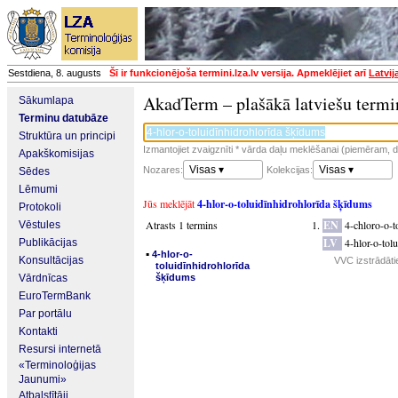
Sestdiena, 8. augusts
Šī ir funkcionējoša termini.lza.lv versija. Apmeklējiet arī
Latvij
AkadTerm – plašākā latviešu termi
Sākumlapa
Terminu datubāze
Struktūra un principi
Izmantojiet zvaigznīti * vārda daļu meklēšanai (piemēram, da
Apakškomisijas
Visas ▾
Visas ▾
Nozares:
Kolekcijas:
Sēdes
Lēmumi
Jūs meklējāt
4-hlor-o-toluidīnhidrohlorīda šķīdums
Protokoli
Atrasts 1 termins
EN
4-chloro-o-t
Vēstules
LV
4-hlor-o-tol
Publikācijas
▪
4-hlor-o-
Konsultācijas
VVC izstrādātie
toluidīnhidrohlorīda
Vārdnīcas
šķīdums
EuroTermBank
Par portālu
Kontakti
Resursi internetā
«Terminoloģijas
Jaunumi»
Atbalstītāji