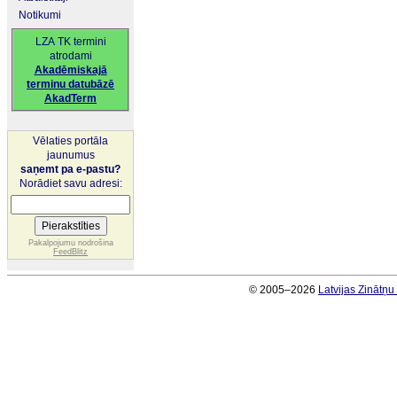
Notikumi
LZA TK termini
atrodami
Akadēmiskajā
terminu datubāzē
AkadTerm
Vēlaties portāla
jaunumus
saņemt pa e-pastu?
Norādiet savu adresi:
Pakalpojumu nodrošina
FeedBlitz
© 2005–2026
Latvijas Zinātņ