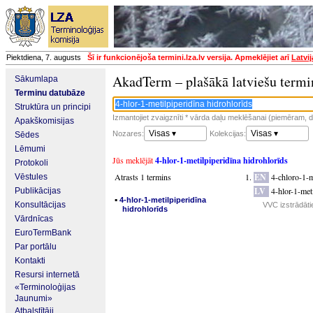
Piektdiena, 7. augusts
Šī ir funkcionējoša termini.lza.lv versija. Apmeklējiet arī
Latvi
AkadTerm – plašākā latviešu termi
Sākumlapa
Terminu datubāze
Struktūra un principi
Izmantojiet zvaigznīti * vārda daļu meklēšanai (piemēram, da
Apakškomisijas
Visas ▾
Visas ▾
Nozares:
Kolekcijas:
Sēdes
Lēmumi
Jūs meklējāt
4-hlor-1-metilpiperidīna hidrohlorīds
Protokoli
Atrasts 1 termins
EN
4-chloro-1-m
Vēstules
LV
4-hlor-1-met
Publikācijas
▪
4-hlor-1-metilpiperidīna
Konsultācijas
VVC izstrādāti
hidrohlorīds
Vārdnīcas
EuroTermBank
Par portālu
Kontakti
Resursi internetā
«Terminoloģijas
Jaunumi»
Atbalstītāji