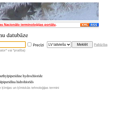
jas Nacionālo terminoloģijas portālu
.
nu datubāze
Palīdzība
Precīzi
tor* vai *pratība)
ethylpiperidine hydrochloride
ilpiperidīna hidrohlorīds
e ķīmijas un ķīmiskās tehnoloģijas termini