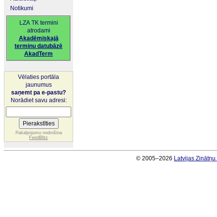
Notikumi
LZA TK termini
atrodami
Akadēmiskajā
terminu datubāzē
AkadTerm
Vēlaties portāla
jaunumus
saņemt pa e-pastu?
Norādiet savu adresi:
Pakalpojumu nodrošina
FeedBlitz
© 2005–2026
Latvijas Zinātņ