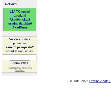
Notikumi
LZA TK termini
atrodami
Akadēmiskajā
terminu datubāzē
AkadTerm
Vēlaties portāla
jaunumus
saņemt pa e-pastu?
Norādiet savu adresi:
Pakalpojumu nodrošina
FeedBlitz
© 2005–2026
Latvijas Zinātņ