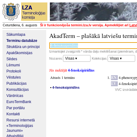
Ceturtdiena, 6. augusts
Šī ir funkcionējoša termini.lza.lv versija. Apmeklējiet arī
Latv
AkadTerm – plašākā latviešu termi
Sākumlapa
Terminu datubāze
Struktūra un principi
Izmantojiet zvaigznīti * vārda daļu meklēšanai (piemēram, da
Apakškomisijas
Visas ▾
Visas ▾
Nozares:
Kolekcijas:
Sēdes
Lēmumi
Jūs meklējāt
4-fenoksipiridīns
Protokoli
Atrasts 1 termins
EN
4-phenoxypy
Vēstules
LV
4-fenoksipir
Publikācijas
▪
4-fenoksipiridīns
Konsultācijas
VVC izstrādāti
Vārdnīcas
EuroTermBank
Par portālu
Kontakti
Resursi internetā
«Terminoloģijas
Jaunumi»
Atbalstītāji