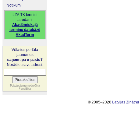
Notikumi
LZA TK termini
atrodami
Akadēmiskajā
terminu datubāzē
AkadTerm
Vēlaties portāla
jaunumus
saņemt pa e-pastu?
Norādiet savu adresi:
Pakalpojumu nodrošina
FeedBlitz
© 2005–2026
Latvijas Zinātņ