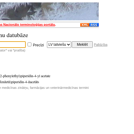
as Nacionālo terminoloģijas portālu
.
nu datubāze
Palīdzība
Precīzi
tor* vai *pratība)
2-phenylethyl)piperidin-4-yl acetate
feniletil)piperidin-4-ilacetāts
e medicīnas zinātņu, farmācijas un veterinārmedicīnas termini