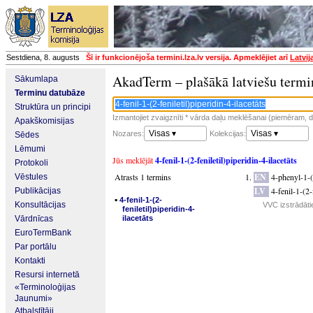
Sestdiena, 8. augusts
Šī ir funkcionējoša termini.lza.lv versija. Apmeklējiet arī
Latvij
AkadTerm – plašākā latviešu termi
Sākumlapa
Terminu datubāze
Struktūra un principi
Izmantojiet zvaigznīti * vārda daļu meklēšanai (piemēram, da
Apakškomisijas
Visas ▾
Visas ▾
Nozares:
Kolekcijas:
Sēdes
Lēmumi
Jūs meklējāt
4-fenil-1-(2-feniletil)piperidin-4-ilacetāts
Protokoli
Atrasts 1 termins
EN
4-phenyl-1-(
Vēstules
LV
4-fenil-1-(2-
Publikācijas
▪
4-fenil-1-(2-
Konsultācijas
VVC izstrādāti
feniletil)piperidin-4-
Vārdnīcas
ilacetāts
EuroTermBank
Par portālu
Kontakti
Resursi internetā
«Terminoloģijas
Jaunumi»
Atbalstītāji