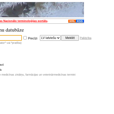
jas Nacionālo terminoloģijas portālu
.
nu datubāze
Palīdzība
Precīzi
tor* vai *pratība)
nol
ls
e medicīnas zinātņu, farmācijas un veterinārmedicīnas termini