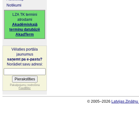
Notikumi
LZA TK termini
atrodami
Akadēmiskajā
terminu datubāzē
AkadTerm
Vēlaties portāla
jaunumus
saņemt pa e-pastu?
Norādiet savu adresi:
Pakalpojumu nodrošina
FeedBlitz
© 2005–2026
Latvijas Zinātņ