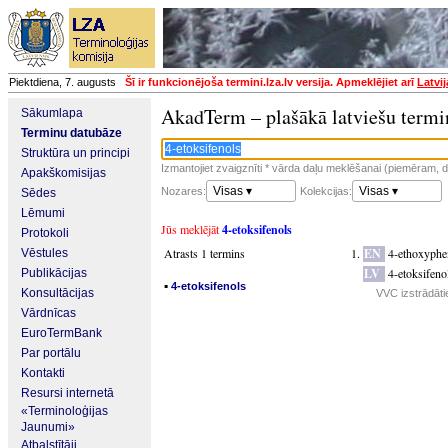
Piektdiena, 7. augusts
Šī ir funkcionējoša termini.lza.lv versija. Apmeklējiet arī
Latvi
AkadTerm – plašākā latviešu termi
Sākumlapa
Terminu datubāze
Struktūra un principi
Izmantojiet zvaigznīti * vārda daļu meklēšanai (piemēram, da
Apakškomisijas
Visas ▾
Visas ▾
Nozares:
Kolekcijas:
Sēdes
Lēmumi
Jūs meklējāt
4-etoksifenols
Protokoli
Atrasts 1 termins
EN
4-ethoxyphe
Vēstules
LV
4-etoksifeno
Publikācijas
▪
4-etoksifenols
Konsultācijas
VVC izstrādāti
Vārdnīcas
EuroTermBank
Par portālu
Kontakti
Resursi internetā
«Terminoloģijas
Jaunumi»
Atbalstītāji