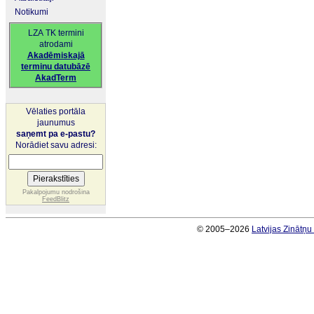
Notikumi
LZA TK termini
atrodami
Akadēmiskajā
terminu datubāzē
AkadTerm
Vēlaties portāla
jaunumus
saņemt pa e-pastu?
Norādiet savu adresi:
Pakalpojumu nodrošina
FeedBlitz
© 2005–2026
Latvijas Zinātņ