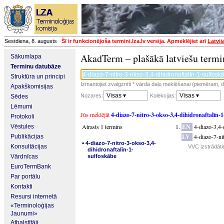
Sestdiena, 8. augusts
Šī ir funkcionējoša termini.lza.lv versija. Apmeklējiet arī
Latvij
AkadTerm – plašākā latviešu termi
Sākumlapa
Terminu datubāze
Struktūra un principi
Izmantojiet zvaigznīti * vārda daļu meklēšanai (piemēram, da
Apakškomisijas
Visas ▾
Visas ▾
Nozares:
Kolekcijas:
Sēdes
Lēmumi
Jūs meklējāt
4-diazo-7-nitro-3-okso-3,4-dihidronaftalīn-
Protokoli
Atrasts 1 termins
EN
4-diazo-3,4-
Vēstules
LV
4-diazo-7-ni
Publikācijas
▪
4-diazo-7-nitro-3-okso-3,4-
Konsultācijas
VVC izstrādāti
dihidronaftalīn-1-
Vārdnīcas
sulfoskābe
EuroTermBank
Par portālu
Kontakti
Resursi internetā
«Terminoloģijas
Jaunumi»
Atbalstītāji