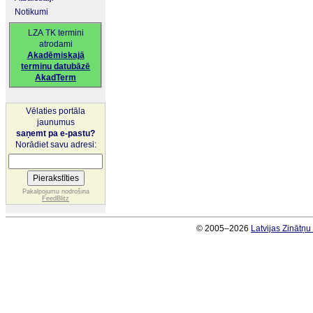
Notikumi
LZA TK termini
atrodami
Akadēmiskajā
terminu datubāzē
AkadTerm
Vēlaties portāla
jaunumus
saņemt pa e-pastu?
Norādiet savu adresi:
Pakalpojumu nodrošina
FeedBlitz
© 2005–2026
Latvijas Zinātņ