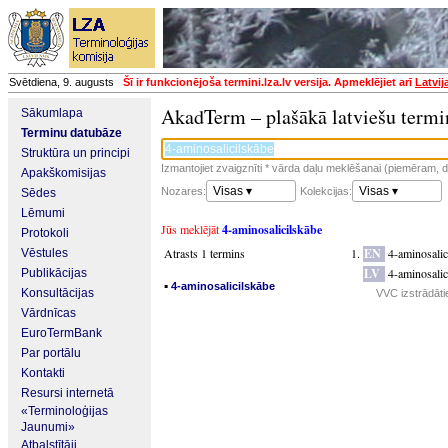
Svētdiena, 9. augusts
Šī ir funkcionējoša termini.lza.lv versija. Apmeklējiet arī
Latvij
AkadTerm – plašākā latviešu termi
Sākumlapa
Terminu datubāze
Struktūra un principi
Izmantojiet zvaigznīti * vārda daļu meklēšanai (piemēram, da
Apakškomisijas
Visas ▾
Visas ▾
Nozares:
Kolekcijas:
Sēdes
Lēmumi
Jūs meklējāt
4-aminosalicilskābe
Protokoli
Atrasts 1 termins
EN
4-aminosalic
Vēstules
LV
4-aminosalic
Publikācijas
▪
4-aminosalicilskābe
Konsultācijas
VVC izstrādāti
Vārdnīcas
EuroTermBank
Par portālu
Kontakti
Resursi internetā
«Terminoloģijas
Jaunumi»
Atbalstītāji