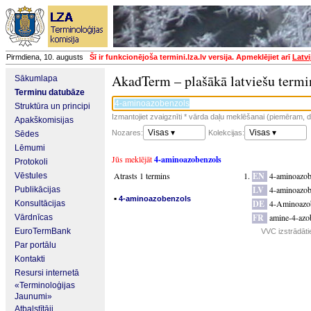
Pirmdiena, 10. augusts
Šī ir funkcionējoša termini.lza.lv versija. Apmeklējiet arī
Latvi
AkadTerm – plašākā latviešu termi
Sākumlapa
Terminu datubāze
Struktūra un principi
Izmantojiet zvaigznīti * vārda daļu meklēšanai (piemēram, da
Apakškomisijas
Visas ▾
Visas ▾
Nozares:
Kolekcijas:
Sēdes
Lēmumi
Jūs meklējāt
4-aminoazobenzols
Protokoli
Atrasts 1 termins
EN
4-aminoazo
Vēstules
LV
4-aminoazob
Publikācijas
▪
4-aminoazobenzols
DE
4-Aminoazo
Konsultācijas
FR
amine-4-azo
Vārdnīcas
EuroTermBank
VVC izstrādāti
Par portālu
Kontakti
Resursi internetā
«Terminoloģijas
Jaunumi»
Atbalstītāji