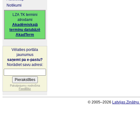
Notikumi
LZA TK termini
atrodami
Akadēmiskajā
terminu datubāzē
AkadTerm
Vēlaties portāla
jaunumus
saņemt pa e-pastu?
Norādiet savu adresi:
Pakalpojumu nodrošina
FeedBlitz
© 2005–2026
Latvijas Zinātņ