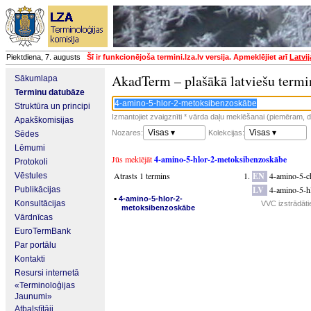
Piektdiena, 7. augusts
Šī ir funkcionējoša termini.lza.lv versija. Apmeklējiet arī
Latvi
AkadTerm – plašākā latviešu termi
Sākumlapa
Terminu datubāze
Struktūra un principi
Izmantojiet zvaigznīti * vārda daļu meklēšanai (piemēram, da
Apakškomisijas
Visas ▾
Visas ▾
Nozares:
Kolekcijas:
Sēdes
Lēmumi
Jūs meklējāt
4-amino-5-hlor-2-metoksibenzoskābe
Protokoli
Atrasts 1 termins
EN
4-amino-5-c
Vēstules
LV
4-amino-5-h
Publikācijas
▪
4-amino-5-hlor-2-
Konsultācijas
VVC izstrādāti
metoksibenzoskābe
Vārdnīcas
EuroTermBank
Par portālu
Kontakti
Resursi internetā
«Terminoloģijas
Jaunumi»
Atbalstītāji