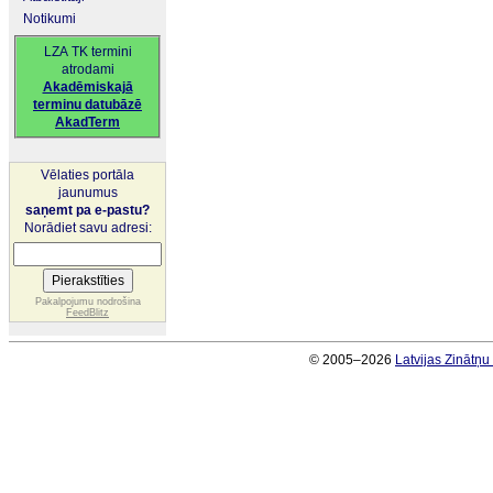
Notikumi
LZA TK termini
atrodami
Akadēmiskajā
terminu datubāzē
AkadTerm
Vēlaties portāla
jaunumus
saņemt pa e-pastu?
Norādiet savu adresi:
Pakalpojumu nodrošina
FeedBlitz
© 2005–2026
Latvijas Zinātņ