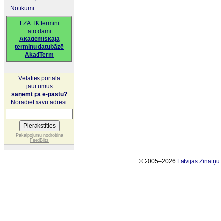
Notikumi
LZA TK termini
atrodami
Akadēmiskajā
terminu datubāzē
AkadTerm
Vēlaties portāla
jaunumus
saņemt pa e-pastu?
Norādiet savu adresi:
Pakalpojumu nodrošina
FeedBlitz
© 2005–2026
Latvijas Zinātņ