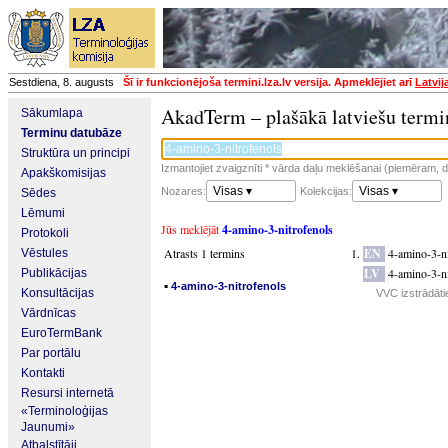
Sestdiena, 8. augusts
Šī ir funkcionējoša termini.lza.lv versija. Apmeklējiet arī
Latvij
AkadTerm – plašākā latviešu termi
Sākumlapa
Terminu datubāze
Struktūra un principi
Izmantojiet zvaigznīti * vārda daļu meklēšanai (piemēram, da
Apakškomisijas
Visas ▾
Visas ▾
Nozares:
Kolekcijas:
Sēdes
Lēmumi
Jūs meklējāt
4-amino-3-nitrofenols
Protokoli
Atrasts 1 termins
EN
4-amino-3-n
Vēstules
LV
4-amino-3-ni
Publikācijas
▪
4-amino-3-nitrofenols
Konsultācijas
VVC izstrādāti
Vārdnīcas
EuroTermBank
Par portālu
Kontakti
Resursi internetā
«Terminoloģijas
Jaunumi»
Atbalstītāji