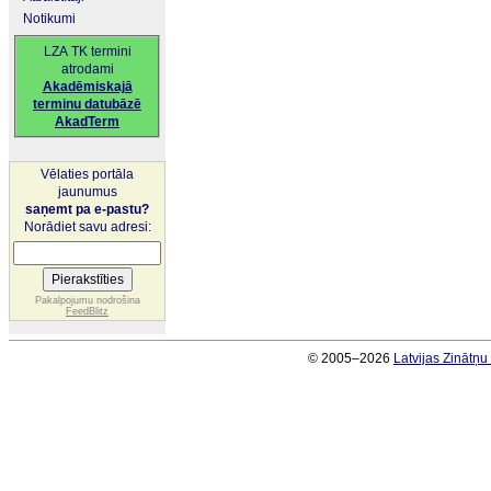
Notikumi
LZA TK termini
atrodami
Akadēmiskajā
terminu datubāzē
AkadTerm
Vēlaties portāla
jaunumus
saņemt pa e-pastu?
Norādiet savu adresi:
Pakalpojumu nodrošina
FeedBlitz
© 2005–2026
Latvijas Zinātņ