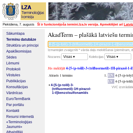
Piektdiena, 7. augusts
Šī ir funkcionējoša termini.lza.lv versija. Apmeklējiet arī
Latvi
AkadTerm – plašākā latviešu termi
Sākumlapa
Terminu datubāze
Struktūra un principi
Izmantojiet zvaigznīti * vārda daļu meklēšanai (piemēram, da
Apakškomisijas
Visas ▾
Visas ▾
Nozares:
Kolekcijas:
Sēdes
Lēmumi
Jūs meklējāt
4-[5-(p-tolil)-3-(trifluormetil)-1H-pirazol-1-
Protokoli
Atrasts 1 termins
EN
4-[5-(p-toly
Vēstules
LV
4-[5-(p-toli
Publikācijas
▪
4-[5-(p-tolil)-3-
Konsultācijas
VVC izstrādāti
(trifluormetil)-1H-pirazol-
Vārdnīcas
1-il]benzolsulfonamīds
EuroTermBank
Par portālu
Kontakti
Resursi internetā
«Terminoloģijas
Jaunumi»
Atbalstītāji