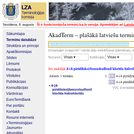
Sestdiena, 8. augusts
Šī ir funkcionējoša termini.lza.lv versija. Apmeklējiet arī
Latvij
AkadTerm – plašākā latviešu termi
Sākumlapa
Terminu datubāze
Struktūra un principi
Izmantojiet zvaigznīti * vārda daļu meklēšanai (piemēram, da
Apakškomisijas
Visas ▾
Visas ▾
Nozares:
Kolekcijas:
Sēdes
Lēmumi
Jūs meklējāt
4-(4-piridiloksi)benzolsulfonil hlorīda hidro
Protokoli
Atrasts 1 termins
EN
4-(4-pyridyl
Vēstules
LV
4-(4-piridilo
Publikācijas
▪
4-(4-
Konsultācijas
VVC izstrādāti
piridiloksi)benzolsulfonil
Vārdnīcas
hlorīda hidrohlorīds
EuroTermBank
Par portālu
Kontakti
Resursi internetā
«Terminoloģijas
Jaunumi»
Atbalstītāji