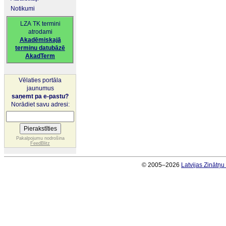
Notikumi
LZA TK termini
atrodami
Akadēmiskajā
terminu datubāzē
AkadTerm
Vēlaties portāla
jaunumus
saņemt pa e-pastu?
Norādiet savu adresi:
Pakalpojumu nodrošina
FeedBlitz
© 2005–2026
Latvijas Zinātņ