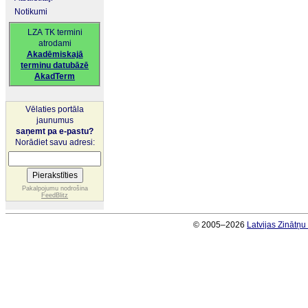
Notikumi
LZA TK termini
atrodami
Akadēmiskajā
terminu datubāzē
AkadTerm
Vēlaties portāla
jaunumus
saņemt pa e-pastu?
Norādiet savu adresi:
Pakalpojumu nodrošina
FeedBlitz
© 2005–2026
Latvijas Zinātņ