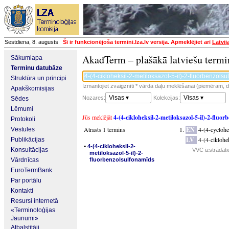
Sestdiena, 8. augusts
Šī ir funkcionējoša termini.lza.lv versija. Apmeklējiet arī
Latvij
AkadTerm – plašākā latviešu termi
Sākumlapa
Terminu datubāze
Struktūra un principi
Izmantojiet zvaigznīti * vārda daļu meklēšanai (piemēram, da
Apakškomisijas
Visas ▾
Visas ▾
Nozares:
Kolekcijas:
Sēdes
Lēmumi
Jūs meklējāt
4-(4-cikloheksil-2-metiloksazol-5-il)-2-fluo
Protokoli
Atrasts 1 termins
EN
4-(4-cycloh
Vēstules
LV
4-(4-ciklohe
Publikācijas
▪
4-(4-cikloheksil-2-
Konsultācijas
VVC izstrādāti
metiloksazol-5-il)-2-
Vārdnīcas
fluorbenzolsulfonamīds
EuroTermBank
Par portālu
Kontakti
Resursi internetā
«Terminoloģijas
Jaunumi»
Atbalstītāji