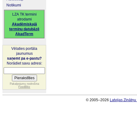
Notikumi
LZA TK termini
atrodami
Akadēmiskajā
terminu datubāzē
AkadTerm
Vēlaties portāla
jaunumus
saņemt pa e-pastu?
Norādiet savu adresi:
Pakalpojumu nodrošina
FeedBlitz
© 2005–2026
Latvijas Zinātņ