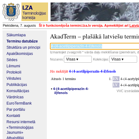
Piektdiena, 7. augusts
Šī ir funkcionējoša termini.lza.lv versija. Apmeklējiet arī
Latvi
AkadTerm – plašākā latviešu termi
Sākumlapa
Terminu datubāze
Struktūra un principi
Izmantojiet zvaigznīti * vārda daļu meklēšanai (piemēram, da
Apakškomisijas
Visas ▾
Visas ▾
Nozares:
Kolekcijas:
Sēdes
Lēmumi
Jūs meklējāt
4-(4-acetilpiperazīn-4-il)fenols
Protokoli
Atrasts 1 termins
EN
4-(4-acetylp
Vēstules
LV
4-(4-acetilpi
Publikācijas
▪
4-(4-acetilpiperazīn-4-
Konsultācijas
VVC izstrādāti
il)fenols
Vārdnīcas
EuroTermBank
Par portālu
Kontakti
Resursi internetā
«Terminoloģijas
Jaunumi»
Atbalstītāji