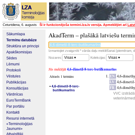
Ceturtdiena, 6. augusts
Šī ir funkcionējoša termini.lza.lv versija. Apmeklējiet arī
Latv
AkadTerm – plašākā latviešu termi
Sākumlapa
Terminu datubāze
Struktūra un principi
Izmantojiet zvaigznīti * vārda daļu meklēšanai (piemēram, da
Apakškomisijas
Visas ▾
Visas ▾
Nozares:
Kolekcijas:
Sēdes
Lēmumi
Jūs meklējāt
4,6-dimetil-8-terc-butilkumarīns
Protokoli
EN
4,6-dimethy
Atrasts 1 termins
Vēstules
LV
4,6-dimetil
Publikācijas
▪
4,6-dimetil-8-terc-
FR
4,6-diméthy
Konsultācijas
butilkumarīns
VVC izstrādāt
Vārdnīcas
veterinārmedi
EuroTermBank
Par portālu
Kontakti
Resursi internetā
«Terminoloģijas
Jaunumi»
Atbalstītāji