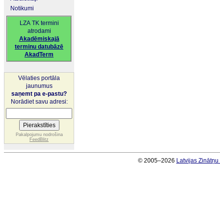
Notikumi
LZA TK termini
atrodami
Akadēmiskajā
terminu datubāzē
AkadTerm
Vēlaties portāla
jaunumus
saņemt pa e-pastu?
Norādiet savu adresi:
Pakalpojumu nodrošina
FeedBlitz
© 2005–2026
Latvijas Zinātņ